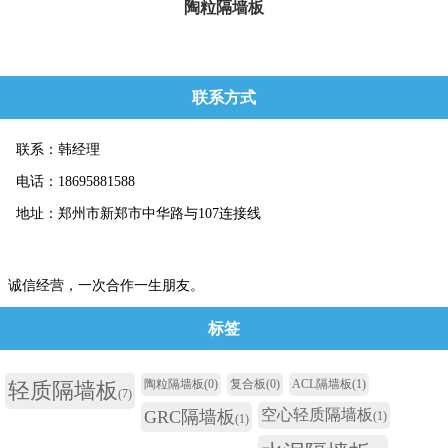
陶粒隔墙板
陶粒隔墙板 复合结构，其容重为700~750kg/m3，75mm厚轻质隔墙板的重量...
联系方式
联系：韩经理
电话：18695881588
地址：郑州市新郑市中华路与107连接线
诚信经营，一次合作一生朋友。
标签
陶粒隔墙板
(0)
复合板
(0)
ACL隔墙板
(1)
轻质隔墙板
(7)
空心轻质隔墙板
GRC隔墙板
(1)
(1)