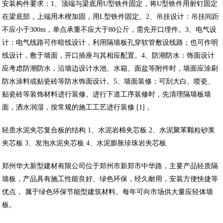
安装构件要求：1、顶端与梁底用U型铁件固定，将U型铁件用射钉固定
在梁底部，上端用木楔加固，用L型铁件固定。2、吊挂设计：吊挂间距
不应小于300m，单点承重不应大于80公斤，需先开口埋件。3、电气设
计：电气线路可作暗线设计，利用隔墙板孔穿软管敷设线路；也可作明
线设计，敷于墙面，开口插座与其相应配置。4、防潮防水：饰面设计
应考虑防潮防水，沿墙边设计水池、水箱、面盆等附件时，墙面应涂刷
防水涂料或贴瓷砖等防水饰面设计。5、墙面装修：可刮大白、喷瓷、
贴瓷砖等装饰材料进行装修。进行下道工序装修时，先清理隔墙板墙
面，洒水润湿，按常规的施工工艺进行装修 [1] 。
轻质水泥夹芯复合板的结构 1、水泥岩棉夹芯板 2、水泥聚苯颗粒砂浆
夹芯板 3、发泡水泥夹芯板 4、水泥膨胀珍珠岩夹芯板
郑州华大新型建材有限公司位于郑州市新郑市中华路，主要产品轻质隔
墙板，产品具有施工性能良好、绿色环保，经久耐用，安装方便快捷等
优点， 属于绿色环保节能型建筑材料。每年可向市场供大量应轻体墙
板。