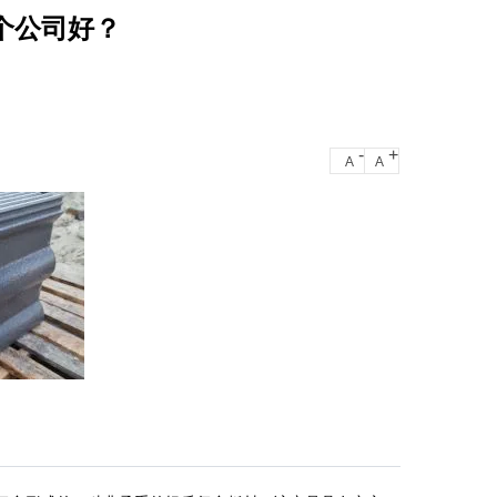
个公司好？
-
+
A
A