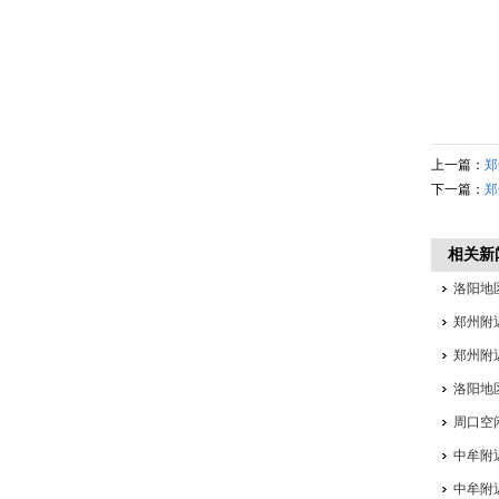
上一篇：
郑
下一篇：
郑
相关新
洛阳地
郑州附
郑州附
洛阳地
周口空
中牟附
中牟附