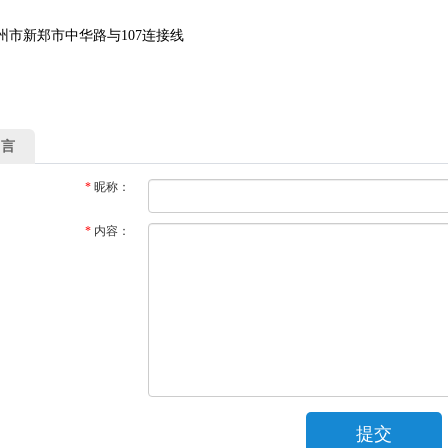
州市新郑市中华路与107连接线
留言
*
昵称：
*
内容：