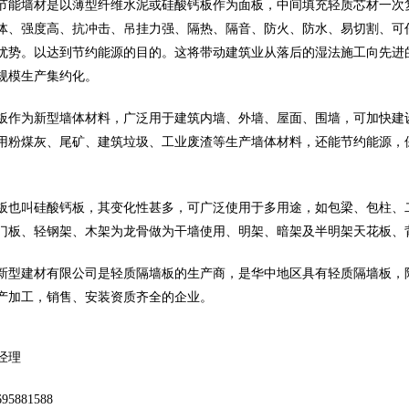
节能墙材是以薄型纤维水泥或硅酸钙板作为面板，中间填充轻质芯材一次
体、强度高、抗冲击、吊挂力强、隔热、隔音、防火、防水、易切割、可
优势。以达到节约能源的目的。这将带动建筑业从落后的湿法施工向先进
规模生产集约化。
板作为新型墙体材料，广泛用于建筑内墙、外墙、屋面、围墙，可加快建
用粉煤灰、尾矿、建筑垃圾、工业废渣等生产墙体材料，还能节约能源，
板也叫硅酸钙板，其变化性甚多，可广泛使用于多用途，如包梁、包柱、
门板、轻钢架、木架为龙骨做为干墙使用、明架、暗架及半明架天花板、
新型建材有限公司是轻质隔墙板的生产商，是华中地区具有轻质隔墙板，陶
产加工，销售、安装资质齐全的企业。
经理
5881588