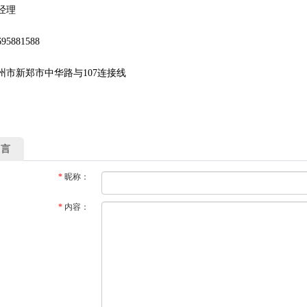
经理
5881588
州市新郑市中华路与107连接线
留言
*
昵称：
*
内容：