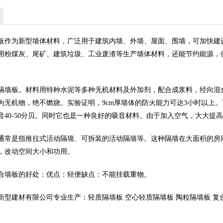
板作为新型墙体材料，广泛用于建筑内墙、外墙、屋面、围墙，可加快建
用粉煤灰、尾矿、建筑垃圾、工业废渣等生产墙体材料，还能节约能源，
质隔墙板。材料用特种水泥等多种无机材料及外加剂，配合成浆料，经向
为无机物，绝不燃烧。实验证明，9cm厚墙体的防火能力可达3小时以上
音40-50分贝。同时它也是一种良好的吸音材料。由于加入空气，大大提
通常是指推拉式活动隔墙、可拆装的活动隔墙等。这种隔墙在大面积的房
，改动空间大小和功用。
合墙板的好处：优点：轻便缺点：不能挂载重物。
新型建材有限公司专业生产：轻质隔墙板 空心轻质隔墙板 陶粒隔墙板 复合板