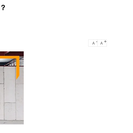
？
-
+
A
A