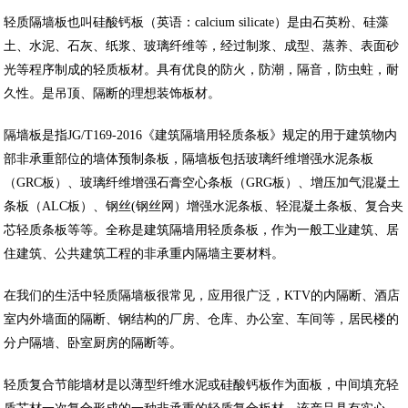
轻质隔墙板也叫硅酸钙板（英语：calcium silicate）是由石英粉、硅藻
土、水泥、石灰、纸浆、玻璃纤维等，经过制浆、成型、蒸养、表面砂
光等程序制成的轻质板材。具有优良的防火，防潮，隔音，防虫蛀，耐
久性。是吊顶、隔断的理想装饰板材。
隔墙板是指JG/T169-2016《建筑隔墙用轻质条板》规定的用于建筑物内
部非承重部位的墙体预制条板，隔墙板包括玻璃纤维增强水泥条板
（GRC板）、玻璃纤维增强石膏空心条板（GRG板）、增压加气混凝土
条板（ALC板）、钢丝(钢丝网）增强水泥条板、轻混凝土条板、复合夹
芯轻质条板等等。全称是建筑隔墙用轻质条板，作为一般工业建筑、居
住建筑、公共建筑工程的非承重内隔墙主要材料。
在我们的生活中轻质隔墙板很常见，应用很广泛，KTV的内隔断、酒店
室内外墙面的隔断、钢结构的厂房、仓库、办公室、车间等，居民楼的
分户隔墙、卧室厨房的隔断等。
轻质复合节能墙材是以薄型纤维水泥或硅酸钙板作为面板，中间填充轻