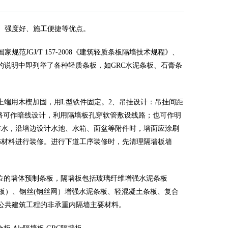
、强度好、施工便捷等优点。
范JGJ/T 157-2008《建筑轻质条板隔墙技术规程》、
》。国标的说明中即列举了各种轻质条板，如GRC水泥条板、石膏条
上端用木楔加固，用L型铁件固定。2、吊挂设计：吊挂间距
线路可作暗线设计，利用隔墙板孔穿软管敷设线路；也可作明
防水，沿墙边设计水池、水箱、面盆等附件时，墙面应涂刷
饰材料进行装修。进行下道工序装修时，先清理隔墙板墙
重部位的墙体预制条板，隔墙板包括玻璃纤维增强水泥条板
C板）、钢丝(钢丝网）增强水泥条板、轻混凝土条板、复合
公共建筑工程的非承重内隔墙主要材料。