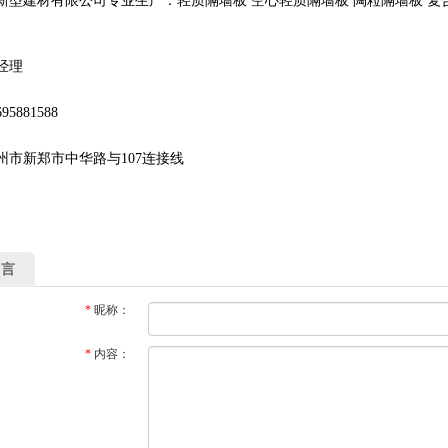
新型建材有限公司专业生产：轻质隔墙板 空心轻质隔墙板 陶粒隔墙板 复合板
经理
5881588
州市新郑市中华路与107连接线
留言
*
昵称：
*
内容：