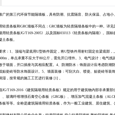
推广的第三代环保节能隔墙板，具有防潮、抗震隔音、防火保温、占地小
轻质条板和GRC墙板不同点：GRC墙板为轻质隔墙条板中的一种。详见国家规
用轻质条板JG/T169-2005》,以及国标03J113《轻质条板内隔墙
凝土条板。
要求：1、顶端与梁底用U型铁件固定，将U型铁件用射钉固定在梁底部，
300m，单点承重不应大于80公斤，需先开口埋件。3、电气设计：电气
敷于墙面，开口插座与其相应配置。4、防潮防水：饰面设计应考虑防潮
或贴瓷砖等防水饰面设计。5、墙面装修：可刮大白、喷瓷、贴瓷砖等装
湿，按常规的施工工艺进行装修 [1] 。
指JG/T169-2016《建筑隔墙用轻质条板》规定的用于建筑物内部非承
板）、玻璃纤维增强石膏空心条板（GRG板）、增压加气混凝土条板（AL
条板等等。全称是建筑隔墙用轻质条板，作为一般工业建筑、居住建筑、