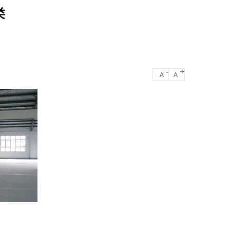
类
-
+
A
A