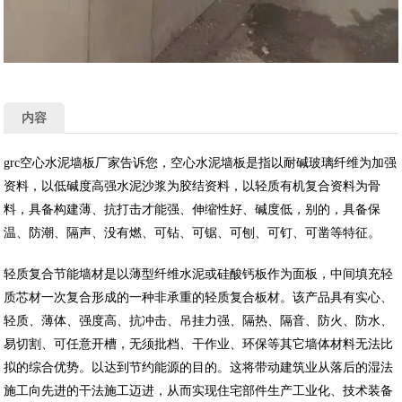
内容
grc空心水泥墙板厂家告诉您，空心水泥墙板是指以耐碱玻璃纤维为加强
资料，以低碱度高强水泥沙浆为胶结资料，以轻质有机复合资料为骨
料，具备构建薄、抗打击才能强、伸缩性好、碱度低，别的，具备保
温、防潮、隔声、没有燃、可钻、可锯、可刨、可钉、可凿等特征。
轻质复合节能墙材是以薄型纤维水泥或硅酸钙板作为面板，中间填充轻
质芯材一次复合形成的一种非承重的轻质复合板材。该产品具有实心、
轻质、薄体、强度高、抗冲击、吊挂力强、隔热、隔音、防火、防水、
易切割、可任意开槽，无须批档、干作业、环保等其它墙体材料无法比
拟的综合优势。以达到节约能源的目的。这将带动建筑业从落后的湿法
施工向先进的干法施工迈进，从而实现住宅部件生产工业化、技术装备