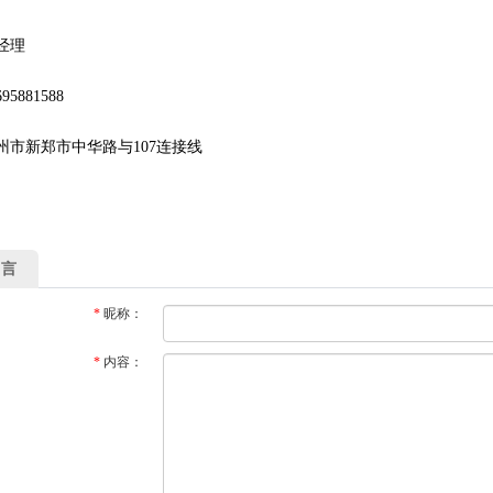
经理
5881588
州市新郑市中华路与107连接线
留言
*
昵称：
*
内容：