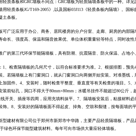
轻质条板和GRC墙板不同点：GRC墙板为轻质隔墙条板中的一种。详见国家规
用轻质条板JG/T169-2005》,以及国标03J113《轻质条板内隔墙
凝土条板。
板可广泛应用于办公、商务、居民楼房的分户分室、走廊、厨房的内部隔
寿命长、强度高、保温和隔音效果优、单位体积重量轻等特点，同时改性
推广的第三代环保节能隔墙板，具有防潮、抗震隔音、防火保温、占地小
：1、检查隔墙板的几何尺寸，以符合标准要求为准。2、根据排图，预先40
装。若隔墙板上有门窗洞口，就从门窗洞口向两侧开始安装。对准墨线，
上加固件。4、安装时，随时检查平整度、垂直度等有关检查的项目。5
安装前钻孔，洞口不得大于80mm×80mm；水暖吊挂件不能超过80公斤
接线开关、插座等四周，应用充填料抹平。7、隔墙板安装后，粘接材料必须
装饰。8、安装好的隔墙板面不得起皮、掉角、空鼓和裂缝，按每面墙的
新型建材有限公司位于郑州市新郑市中华路，主要产品轻质隔墙板，产品
属于绿色环保节能型建筑材料。每年可向市场供大量应轻体墙板。