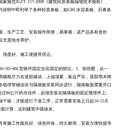
范JGJ/T 157-2008《建筑轻质条板隔墙技术规程》、
》。国标的说明中即列举了各种轻质条板，如GRC水泥条板、石膏条
墙，生产工艺、安装操作简便，易掌握；该产品具有造价
后无需泡水养护。
、强度好、施工便捷等优点。
×50×90L型铁件固定在应固定的部位。3、按排图，从一
用撬棍尽力在底部撬动，上端顶紧，板边严实，底部用木楔
、水电埋管铺设应与隔墙板安装同步进行，隔墙板面需要开口
，超过80公斤的吊挂件，必须安装在隔墙板的固定预埋件上。
干燥，才能进行下道工序，正常需要安装之日起10-15天
平面计算，达到建筑中级抹灰。
具有施工性能良好、绿色环保，经久耐用，安装方便快捷等