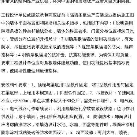
步带来的结构性产业机会，将为中国的轻质墙板产业带来巨大的商机。
工程设计单位或建筑承包商应提前向隔墙条板生产安装企业提供施工图
中的墙体平面布置图和隔墙相关技术指标，包括以下内容：1 说明选用
隔墙条板的种类和轴线分布，墙体的厚度要求、门窗分布位置和洞口尺
寸，管线分布位置和开槽尺寸；2 明确条板隔墙的使用功能要求，有无
防水、吊挂重物要求及应采取的措施等；3 规定条板隔墙的防火、隔声
指标等；4 明确条板隔墙的抗冲击、抗震功能要求。为确保工程质量，
要求工程设计单位应对条板墙体建筑功能、使用功能提出基本指标要
求，使隔墙性能达到最佳指标。
安装构件要求：1、顶端与梁底用U型铁件固定，将U型铁件用射钉固定
在梁底部，上端用木楔加固，用L型铁件固定。2、吊挂设计：吊挂间距
不应小于300m，单点承重不应大于80公斤，需先开口埋件。3、电气设
计：电气线路可作暗线设计，利用隔墙板孔穿软管敷设线路；也可作明
线设计，敷于墙面，开口插座与其相应配置。4、防潮防水：饰面设计
应考虑防潮防水，沿墙边设计水池、水箱、面盆等附件时，墙面应涂刷
防水涂料或贴瓷砖等防水饰面设计。5、墙面装修：可刮大白、喷瓷、