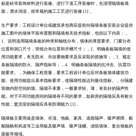
贴瓷砖等装饰材料进行装修。进行下道工序装修时，先清理隔墙板墙
面，洒水润湿，按常规的施工工艺进行装修 [1] 。
生产要求：工程设计单位或建筑承包商应提前向隔墙条板安装企业提供
施工图中的墙体平面布置图和隔墙相关技术指标，包括以下内容：，
1、说明选用隔墙条板的种类和轴线分布，墙体的厚度要求、门窗分布
位置和洞口尺寸，管线分布位置和开槽尺寸；，2、明确条板隔墙的使
用功能要求，有无防水、吊挂重物要求及应采取的措施等；，3、规定
条板隔墙的防火、隔声指标等；，4、明确条板隔墙的抗冲击、抗震功
能要求。，为确保工程质量，要求工程设计单位应对条板墙体建筑功
能、使用功能提出基本指标要求，使隔墙性能达到最佳指标。，分隔建
筑物内部空间的墙。隔墙不承重，一般要求轻、薄，有良好的隔声性
能。对于不同功能房间的隔墙有不同的要求，如厨房的隔墙应具有耐火
性能；盥洗室的隔墙应具有防潮能力 [1] 。
隔墙板主要用途是墙体、吊顶、地板、家具、道路隔声、吸声屏障、船
舶隔舱和风道等工业用板及吸声墙、吸声顶棚、浇筑墙体、复合墙板的
面板等领域。